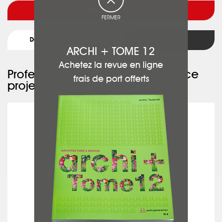
Voir l'architecte
FERMER
Détail du projet
Retour
ARCHI + TOME 12
Achetez la revue en ligne
Professionnels ayant participé à ce
frais de port offerts
projet :
L'ELECTRICIEN