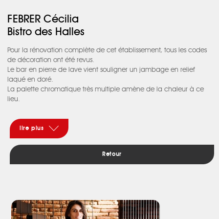
FEBRER Cécilia
Bistro des Halles
Pour la rénovation complète de cet établissement, tous les codes
de décoration ont été revus.
Le bar en pierre de lave vient souligner un jambage en relief
laqué en doré.
La palette chromatique très multiple amène de la chaleur à ce
lieu.
Les panneautages muraux composés de superposition de forme
créés du relief et rythment la première salle.
Enfin un long mur de miroirs donne plus de profondeur au projet
lire plus
où tous les décors semblent s'être multipliés.
Retour