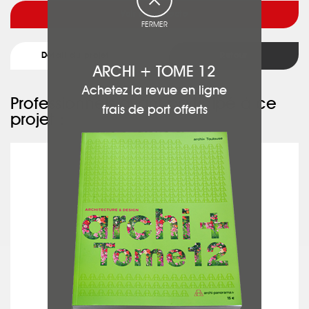
Voir l'architecte
FERMER
Détail du projet
Retour
ARCHI + TOME 12
Achetez la revue en ligne
Professionnels ayant participé à ce
frais de port offerts
projet :
ARANDA-MAS