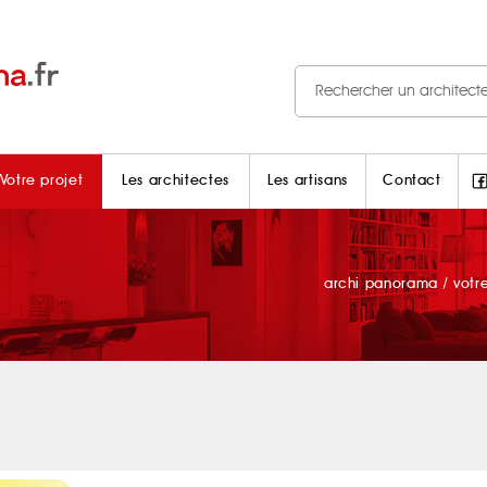
Votre projet
Les architectes
Les artisans
Contact
archi panorama
/
votr