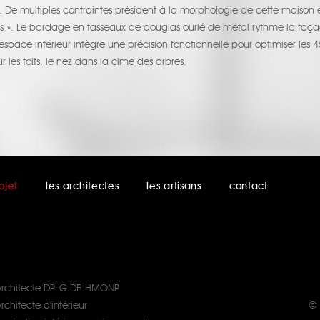
. De multiples contraintes président à la morphologie de cette maison e
s ». Le bardage en tasseaux de douglas ourlé de métal rythme la façad
L’espace intérieur intègre une précision fonctionnelle pour optimiser l
 les toits, le nez dans la cime des arbres.
ojet
les architectes
les artisans
contact
Architecte DPLG DE-HMONP
rchitecte d'intérieur
© 