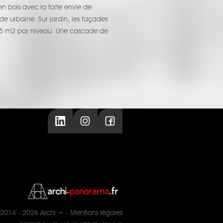
n bois avec la forte envie de
e urbaine. Sur jardin, les façades
es 45 m2 par niveau. Une cascade de
2014 - 2026
Archi +
-
Mentions légales