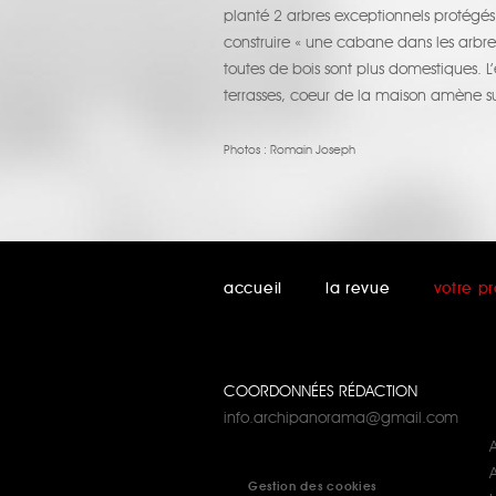
planté 2 arbres exceptionnels protégés
construire « une cabane dans les arbre
toutes de bois sont plus domestiques. 
terrasses, coeur de la maison amène sur
Photos :
Romain Joseph
accueil
la revue
votre pr
COORDONNÉES RÉDACTION
info.archipanorama@gmail.com
A
Gestion des cookies