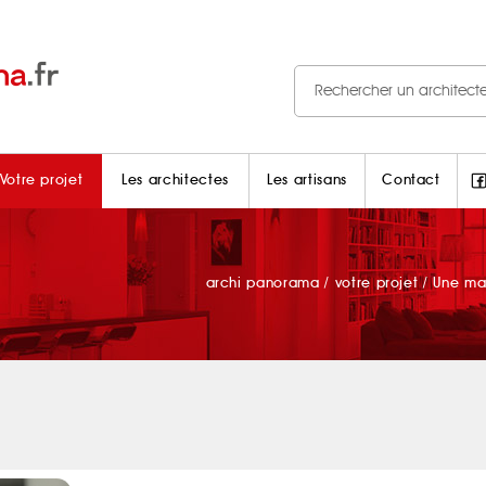
Votre projet
Les architectes
Les artisans
Contact
archi panorama
/
votre projet
/
Une mai