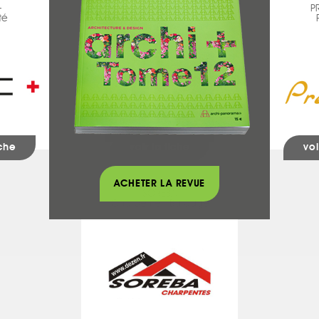
+
MAISON GOMEZ
P
té
Béton ciré - Chaux
iche
voir la fiche
voi
ACHETER LA REVUE
SOREBA
Charpente - Bardage