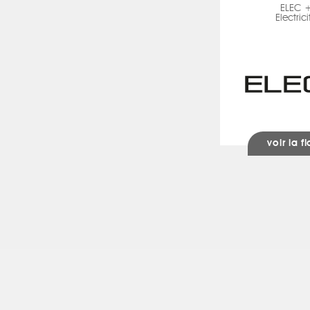
ELEC 
Electrici
voir la f