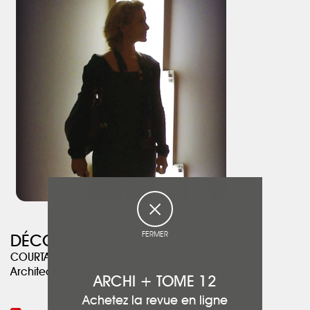
niche du chien !
• Rénovation complète de la cuisine et de l’arrière-cuisine, à
l’ancienne, dans des tons brique.
Maintenant que tout est rangé et à sa place, il y fait bon vivre et
travailler. Rendue plus lumineuse et spacieuse, la propriété allie
simplicité, charme et modernité, je l’achèterais bien !
FERMER
DÉCOD'ART DESIGN
COURTADE Véronique
Architecte d'intérieur
ARCHI + TOME 12
Achetez la revue en ligne