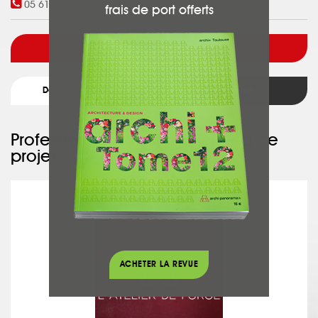
05 61 73 31 86
frais de port offerts
Voir l'architecte
Détail du projet
Retour
Professionnel ayant participé à ce
projet :
L'ATELIER DE FORGE
ACHETER LA REVUE