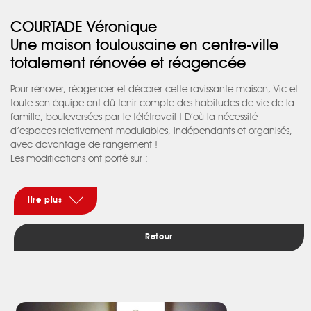
COURTADE Véronique
Une maison toulousaine en centre-ville
totalement rénovée et réagencée
Pour rénover, réagencer et décorer cette ravissante maison, Vic et
toute son équipe ont dû tenir compte des habitudes de vie de la
famille, bouleversées par le télétravail ! D’où la nécessité
d’espaces relativement modulables, indépendants et organisés,
avec davantage de rangement !
Les modifications ont porté sur :
• Restructuration de « l’espace de vie » et de l’entrée, divisé en 3
espaces plus petits et relativement modulables : remplacement
d’une des cloisons déposées, par une double bibliothèque,
lire plus
servant de vaisselier côté séjour et de bibliothèque côté bureau,
paravent sur mesure…
Retour
• Création d’une mezzanine doublant presque la superfi cie de
la chambre du petit, avec une barre Halligan de pompier !
• Création d’un escalier quart-tournant, à deux paliers, au
graphisme rappelant des notes de piano… Rangements en
dessous, pour imprimante, papiers, manteaux et même vélos et