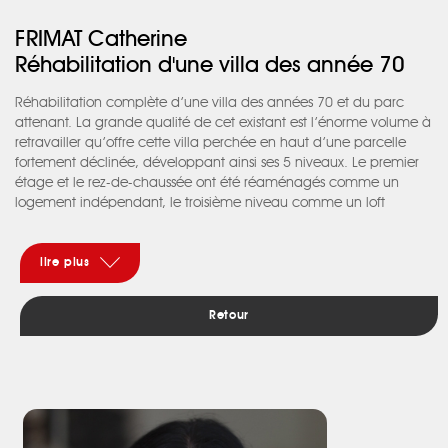
FRIMAT Catherine
Réhabilitation d'une villa des année 70
Réhabilitation complète d’une villa des années 70 et du parc
attenant. La grande qualité de cet existant est l’énorme volume à
retravailler qu’offre cette villa perchée en haut d’une parcelle
fortement déclinée, développant ainsi ses 5 niveaux. Le premier
étage et le rez-de-chaussée ont été réaménagés comme un
logement indépendant, le troisième niveau comme un loft
autonome. Les principaux objectifs ont été d’ouvrir l’espace en
redéfinissant les volumes existants, de faire entrer la lumière et de
clarifier les déplacements intérieurs et extérieurs. L’association des
lire plus
teintes des matériaux choisis et de la palette de tons neutres et
chauds, harmonise l’ensemble des différents étages. Les salons de
Retour
réception traités en enfilade sont divisibles par des cloisons
modulables grâce à de grands galandages qui permettent
d’ouvrir ou de refermer les espaces selon les besoins. La mise en
lumière a été réalisée en intérieur par des éclairages indirects et
de magnifiques lustres en verre de Murano, et en extérieur par le
balisage des cheminements et l’illumination des façades et des
végétaux remarquables, notamment l’olivier qui signale l’entrée