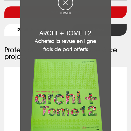
Voir l'architecte
FERMER
Détail du projet
Retour
ARCHI + TOME 12
Achetez la revue en ligne
Professionnels ayant participé à ce
frais de port offerts
projet :
SAS BEDOURET