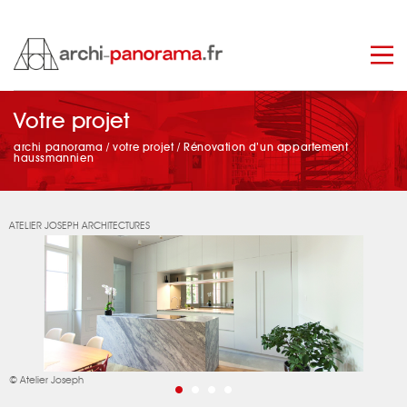
Votre projet
manage_search
archi panorama
/
votre projet
/
Rénovation d’un appartement
haussmannien
ATELIER JOSEPH ARCHITECTURES
© Atelier Joseph