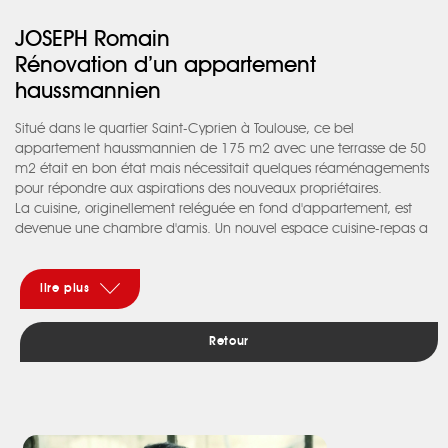
JOSEPH Romain
Rénovation d’un appartement
haussmannien
Situé dans le quartier Saint-Cyprien à Toulouse, ce bel
appartement haussmannien de 175 m2 avec une terrasse de 50
m2 était en bon état mais nécessitait quelques réaménagements
pour répondre aux aspirations des nouveaux propriétaires.
La cuisine, originellement reléguée en fond d'appartement, est
devenue une chambre d'amis. Un nouvel espace cuisine-repas a
été créé dans l'ancienne salle à manger agrandie d'espaces de
services. C'est le geste fort et contemporain de cette
réhabilitation.
lire plus
Les autres parties nobles, avec une hauteur sous plafond frôlant
les 4 m et des parquets d'une facture singulière pour Toulouse,
Retour
n'ont pas été transformées. Des couleurs, parfois douces, parfois
très marquées comme dans l'entrée ou le couloir des chambres,
mettent en valeur les moulures en staff, les plinthes et les portes
avec trumeaux.
L'accès aux chambres et les 2 salles de bain ont été repensés. La