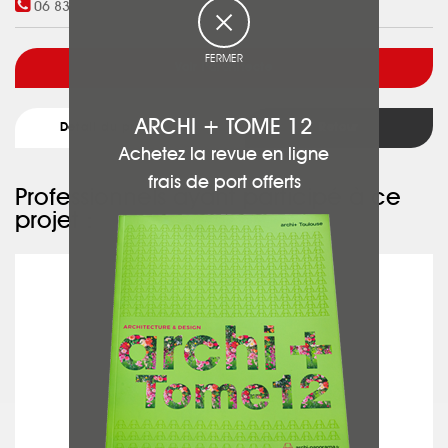
06 83 02 59 00
FERMER
Voir l'architecte
ARCHI + TOME 12
Détail du projet
Retour
Achetez la revue en ligne
frais de port offerts
Professionnels ayant participé à ce
projet :
CROUZET-FELIUS