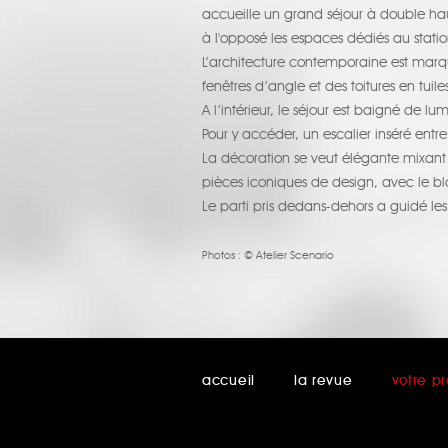
accueille un grand séjour à double haut
à l'opposé les espaces dédiés au stati
L’architecture contemporaine est marqu
fenêtres d’angle et des toitures en tuiles
A l’intérieur, le séjour est baigné de 
Pour y accéder, un escalier inséré entre
La décoration se veut élégante mixant
pièces iconiques de design, avec le b
Le parti pris dedans-dehors a guidé le
Photos :
© Atelier Scenario
accueil
la revue
votre pr