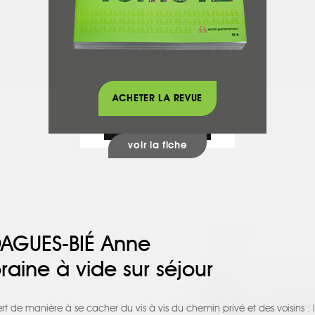
FER & TENDANCE
Escaliers
ACHETER LA REVUE
voir la fiche
DAGUES-BIÉ Anne
ine à vide sur séjour
t de manière à se cacher du vis à vis du chemin privé et des voisins : l