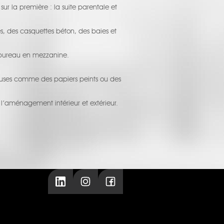
ur la première : la suite parentale et
s, des casquettes béton, des baies et
n bureau en mezzanine.
euses comme des papiers peints ou des
 l’aménagement intérieur et extérieur.