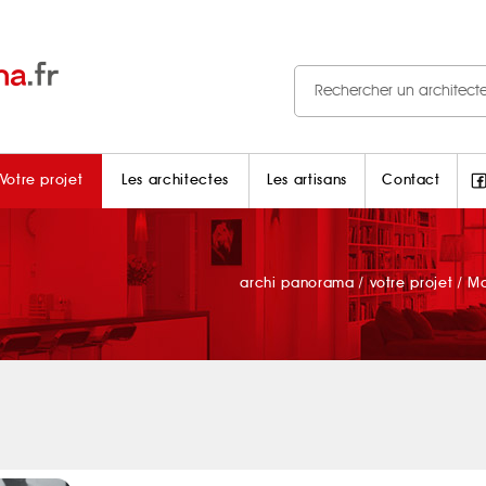
Votre projet
Les architectes
Les artisans
Contact
archi panorama
/
votre projet
/
Ma