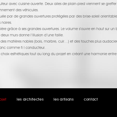
eur avec cuisine ouverte. Deux ailes de plain-pied viennent se greffer s
onnement des véhicules.
ée par de grandes ouvertures protégées par des brise-soleil orientable
 noires.
lumière grâce à ses grandes ouvertures. Le volume s’ouvre en haut sur u
 deux murs donne l’illusion d’une faille.
 des matières nobles (bois, marbre, cuir…) et des touches plus audaci
lanc comme fi l conducteur.
s choix esthétiques tout au long du projet en créant une harmonie entre
ojet
les architectes
les artisans
contact