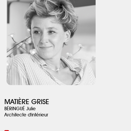
huit clos et la nouvelle chambre ne se retrouve pas mise au
placard !
Côté jour, la création d’un comptoir a remplacé la cloison qui
séparait la cuisine du séjour. Les meubles ont été équipés de
façades en Fenix NTM, le tout finalisé par un plan en céramique
Dekton.
Grâce aux nombreux rangements créés et la nouvelle
configuration, l’appartement est optimisé et semble plus
spacieux.
MATIÈRE GRISE
BÉRINGUÉ Julie
Architecte d'intérieur