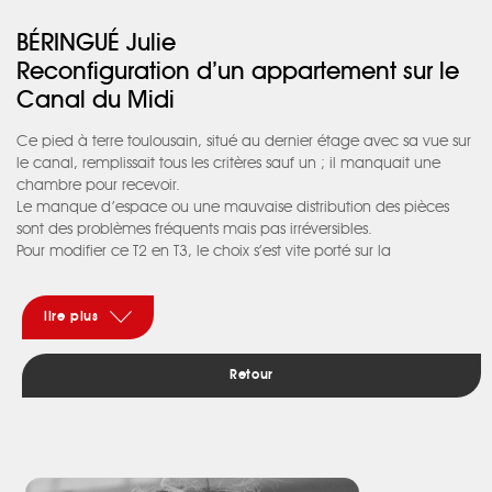
BÉRINGUÉ Julie
Reconfiguration d’un appartement sur le
Canal du Midi
Ce pied à terre toulousain, situé au dernier étage avec sa vue sur
le canal, remplissait tous les critères sauf un ; il manquait une
chambre pour recevoir.
Le manque d’espace ou une mauvaise distribution des pièces
sont des problèmes fréquents mais pas irréversibles.
Pour modifier ce T2 en T3, le choix s’est vite porté sur la
transformation de la salle de bain et de la chambre aux
proportions généreuses.
Une fois reconfiguré, l’espace gagné a permis la création d’une
lire plus
chambre secondaire très modulable avec ses portes repliantes.
La nouvelle salle de bain conserve un joli volume, dans un esprit
Retour
art déco, et la chambre est enrichie d’une tête de lit intégrant
des rangements côté dressing.
Grâce au grand châssis vitré implanté dans la cloison de
séparation entre le séjour et les espaces nuit, la lumière naturelle
traverse maintenant l’appartement. La salle de bain n’est plus en