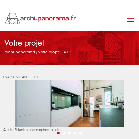
manage_search
Votre projet
archi panorama
/
votre projet
/
360°
ES ABSCISSE ARCHITECT
© Julie Sistenich anamorphose studio