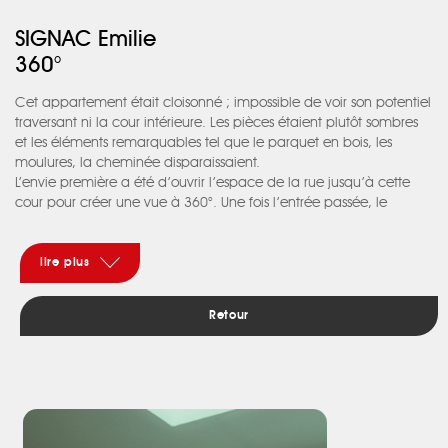
SIGNAC Emilie
360°
Cet appartement était cloisonné ; impossible de voir son potentiel
traversant ni la cour intérieure. Les pièces étaient plutôt sombres
et les éléments remarquables tel que le parquet en bois, les
moulures, la cheminée disparaissaient.
L’envie première a été d’ouvrir l’espace de la rue jusqu’à cette
cour pour créer une vue à 360°. Une fois l’entrée passée, le
regard peut aller jusqu’au bout des pièces. Le concept : un jeu
de miroir et de transparence avec la mise en scène d’une
verrière. Ainsi, l’oeil est sans cesse stimulé par l’alternance « des
lire plus
pleins et des vides ».
La cuisine a été mise au centre, elle est la rotule qui articule le
Retour
reste des pièces. Elle est la fois l’endroit où l’on se pose et lieu de
passage. En ouvrant de la sorte, les moulures au plafond
réapparaissent, la cheminée redevient visible et devient la pièce
maitresse du salon, le parquet rénové unifi e l’ensemble.
Les formes générales des espaces et du mobilier sont restées
simples et sobres mais l’expérience quand on rentre dans cet
appartement est riche, par les détails travaillés, par les matériaux