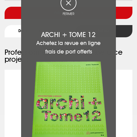
Voir l'architecte
FERMER
Détail du projet
Retour
ARCHI + TOME 12
Achetez la revue en ligne
Professionnels ayant participé à ce
frais de port offerts
projet :
WERENOV31