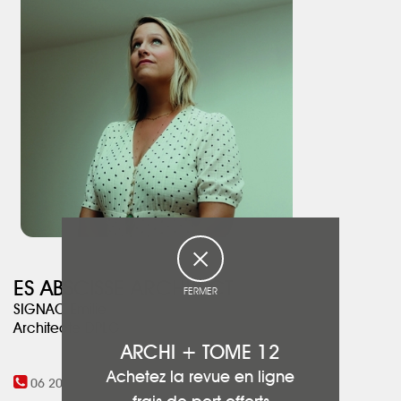
dynamisante et paisible.
ES ABSCISSE ARCHITECT
FERMER
SIGNAC Emilie
Architecte DPLG
ARCHI + TOME 12
Achetez la revue en ligne
06 20 73 71 51