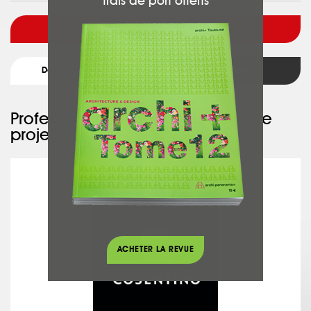
frais de port offerts
Voir l'architecte
Détail du projet
Retour
Professionnel ayant participé à ce
projet :
COSENTINO GROUP
ACHETER LA REVUE