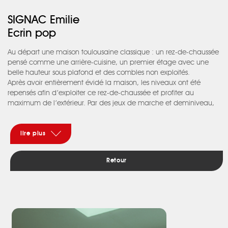
SIGNAC Emilie
Ecrin pop
Au départ une maison toulousaine classique : un rez-de-chaussée
pensé comme une arrière-cuisine, un premier étage avec une
belle hauteur sous plafond et des combles non exploités.
Après avoir entièrement évidé la maison, les niveaux ont été
repensés afin d’exploiter ce rez-de-chaussée et profiter au
maximum de l’extérieur. Par des jeux de marche et deminiveau,
les pièces à vivre sont aujourd’hui de plain-pied et s’ouvre sur le
jardin. L’entrée représente un écrin qui annonce une succession
de plans. Chaque espace dispose de sa propre lumière, la
lire plus
circulation est fluide et tout s’articule autour du jardin et de sa
piscine. La cuisine sous verrière baigne la maison de lumière.
Retour
La maison aux formes rectilignes est une succession de boîtes
imbriquées les unes dans les autres. Chaque pièce est un nouvel
écrin travaillé avec ses propres couleurs, matières, ses ombres et
ses lumières. Dans cette maison, l’ombre et la lumière, le choix
des couleurs contrastant avec le métal, le parquet chaud et le
carreau de ciment, loin de s'opposer, viennent ici s'enlacer. Et
deviennent le médium commun pour une atmosphère à la fois