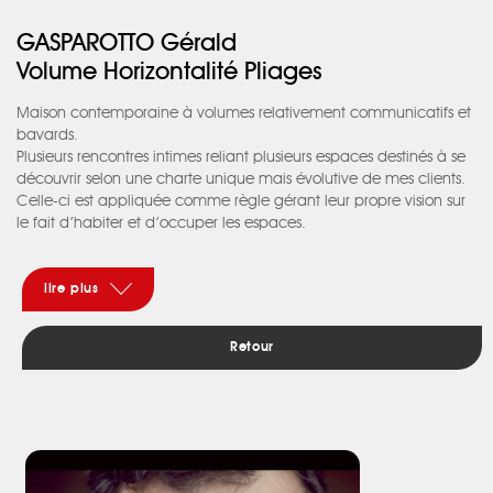
GASPAROTTO Gérald
Volume Horizontalité Pliages
Maison contemporaine à volumes relativement communicatifs et
bavards.
Plusieurs rencontres intimes reliant plusieurs espaces destinés à se
découvrir selon une charte unique mais évolutive de mes clients.
Celle-ci est appliquée comme règle gérant leur propre vision sur
le fait d’habiter et d’occuper les espaces.
On sépare, on regroupe, on se rencontre, on déjeune, on
travaille. Les volumes s’unissent ou s’opposent. Ils se croisent, se
superposent. Le schéma réglé en charte donne ainsi des espaces
lire plus
qui, par leur communication, s’élèvent en villa sur mesure.
Les extérieurs répondent aussi à ce jeu avec une vision plus en
Retour
dégradés : l’accueil, le seuil et l’intimité.