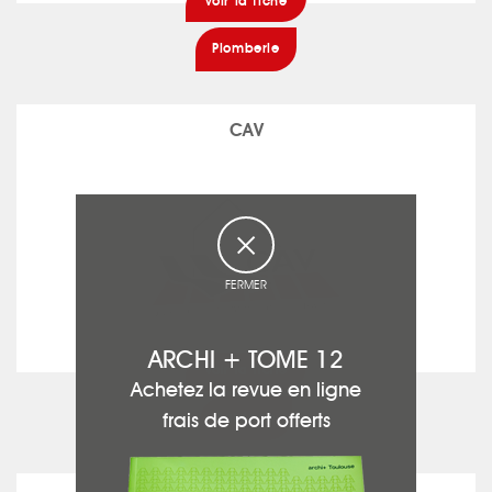
voir la fiche
Plomberie
CAV
FERMER
ARCHI + TOME 12
voir la fiche
Achetez la revue en ligne
frais de port offerts
Bardage