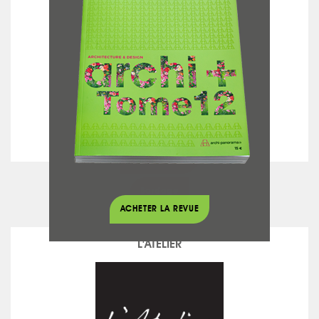
JP CHARPENTE
voir la fiche
Bardage
ACHETER LA REVUE
L'ATELIER