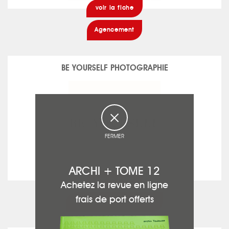
voir la fiche
Agencement
BE YOURSELF PHOTOGRAPHIE
FERMER
ARCHI + TOME 12
voir la fiche
Achetez la revue en ligne
frais de port offerts
Photographe Architecture