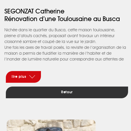
SEGONZAT Catherine
Rénovation d’une Toulousaine au Busca
Nichée dans le quartier du Busca, cette maison toulousaine,
pleine d’atouts cachés, proposait avant travaux un intérieur
cloisonné sombre et coupé de la vue sur le jardin.
Une fois les axes de travail posés, la revisite de l’organisation de la
maison a permis de fluidifier la manière de l’habiter et de
l’inonder de lumière naturelle pour correspondre aux attentes de
ses futurs occupants, passionnés de rénovation et de décoration.
La maison a donc bénéficié d’une rénovation globale.
Afin d’optimiser son potentiel et ses volumes, il a été effectué une
lire plus
restructuration fonctionnelle complète du rez-de-jardin. La
nouvelle distribution offre un ensemble fluide jouant sur divers
Retour
types de séparations entre les espaces (porteur ouvert, paroi
coulissante, double circulation…).
De l’entrée à la cuisine, de la salle à manger au salon avec son
coin feu et billard, tous les espaces communiquent visuellement,
mais leur focus est tourné vers le paysage du jardin grâce à de
grandes baies vitrées qui ouvrent sur une large terrasse à vivre afi
n de pallier au manque de lien initial avec l’extérieur.