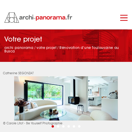
Votre projet
manage_search
archi panorama
/
votre projet
/
Rénovation d’une Toulousaine au
Busca
Catherine SEGONZAT
© Carole Litot - Be Yourself Photographie