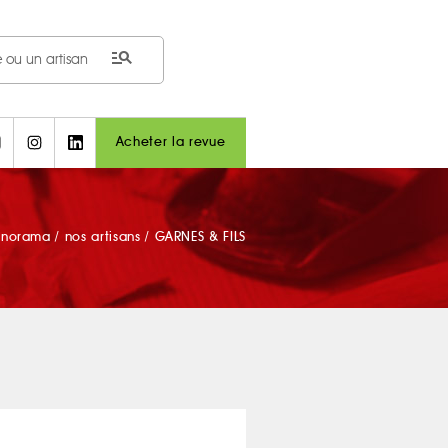
manage_search
Acheter la revue
anorama
/
nos artisans
/
GARNES & FILS