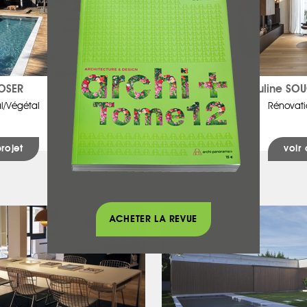
POSER
Pauline SO
l/Végétal
Rénovati
projet
voir 
ACHETER LA REVUE