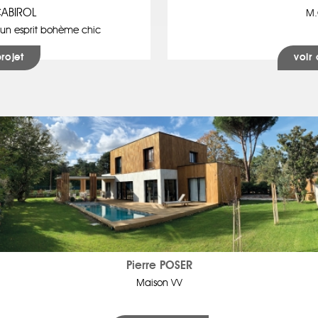
CABIROL
M.
 un esprit bohème chic
projet
voir 
Pierre POSER
Maison VV