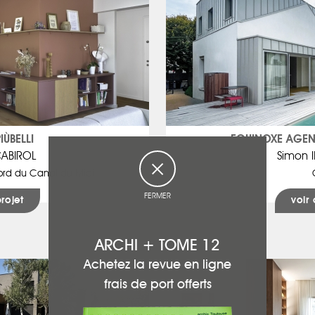
ÙBELLI
EQUINOXE AGEN
CABIROL
Simon 
ord du Canal du Midi
FERMER
projet
voir 
ARCHI + TOME 12
Achetez la revue en ligne
frais de port offerts