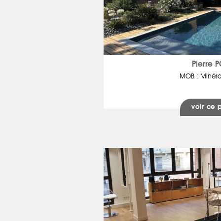
Pierre 
MOB : Minéra
voir ce 