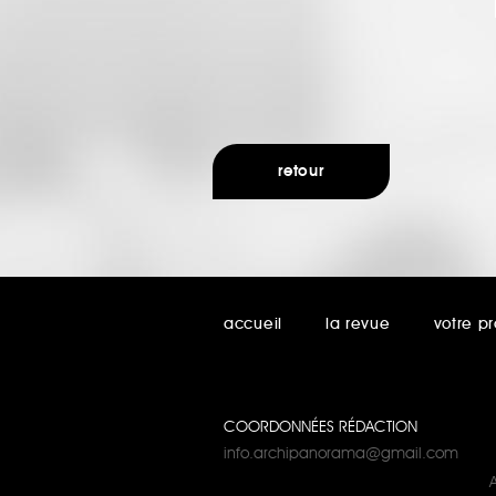
retour
accueil
la revue
votre pr
COORDONNÉES RÉDACTION
info.archipanorama@gmail.com