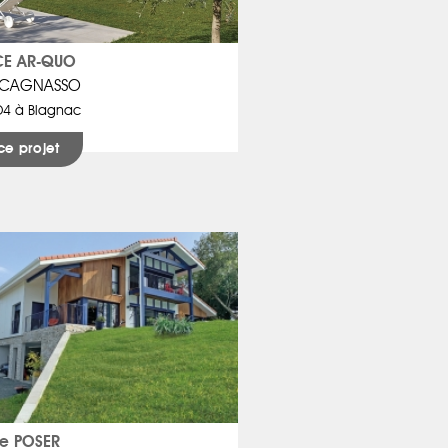
E AR-QUO
e CAGNASSO
D4 à Blagnac
ce projet
re POSER