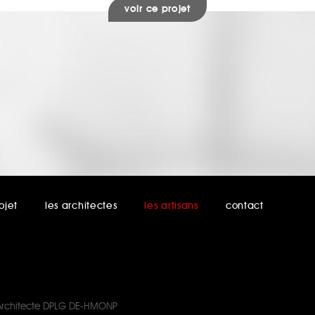
voir ce projet
ojet
les architectes
les artisans
contact
Architecte DPLG DE-HMONP