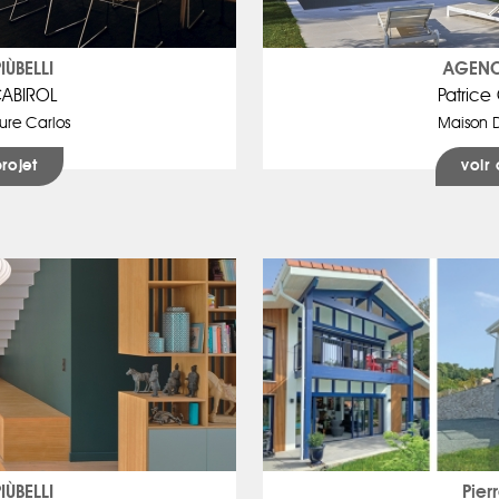
ÙBELLI
AGENC
CABIROL
Patric
ure Carlos
Maison 
projet
voir 
ÙBELLI
Pier