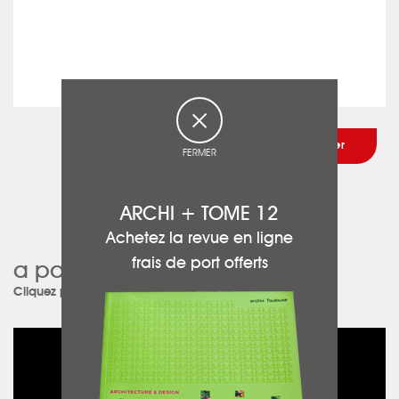
FERMER
ARCHI + TOME 12
Achetez la revue en ligne
frais de port offerts
a participé à ces projets :
Cliquez pour découvrir les projets