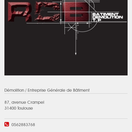
Démolition
/ Entreprise Générale de Bâtiment
87, avenue Crampel
31400 Toulouse
0562883768