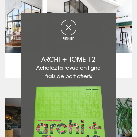
FERMER
ARCHI + TOME 12
LGA LAETITIA GUERRY ARCHITECTE
Laetitia GUERRY
Achetez la revue en ligne
Loft B
frais de port offerts
voir ce projet