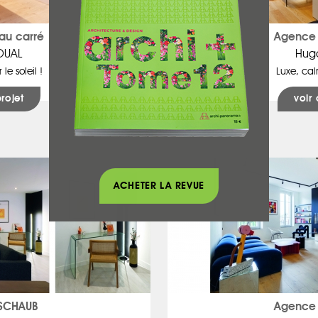
au carré
Agence 
OUAL
Hug
 le soleil !
Luxe, cal
projet
voir 
ACHETER LA REVUE
 SCHAUB
Agence 