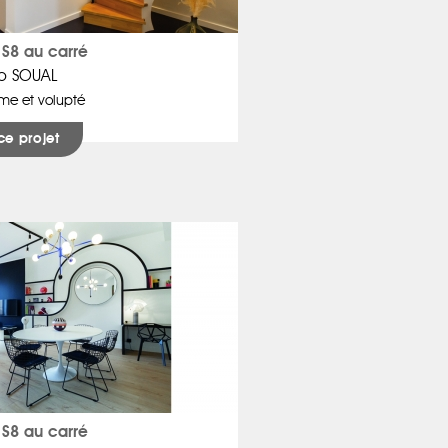
S8 au carré
o SOUAL
me et volupté
ce projet
S8 au carré