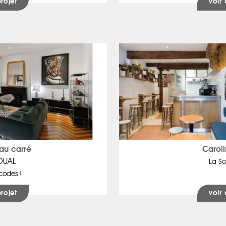
projet
voir 
au carré
Carol
OUAL
La So
codes !
projet
voir 