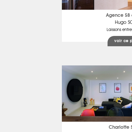
Agence S8 
Hugo S
Laissons entrer
voir ce 
Charlotte