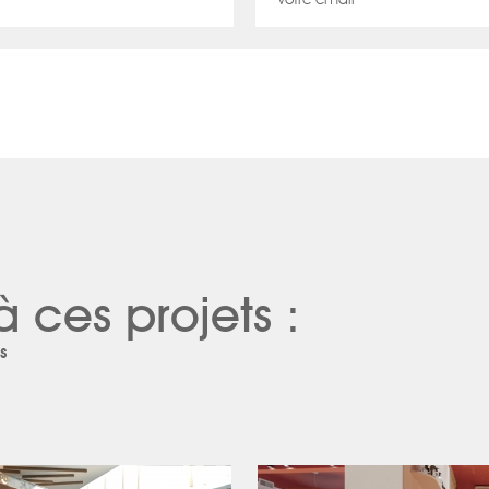
à ces projets :
s