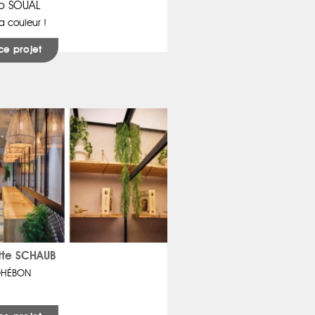
o SOUAL
a couleur !
ce projet
tte SCHAUB
HÉBON