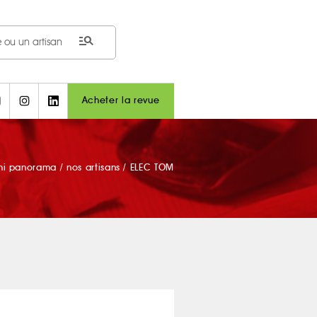
manage_search
Acheter la revue
hi panorama
/
nos artisans
/
ELEC TOM