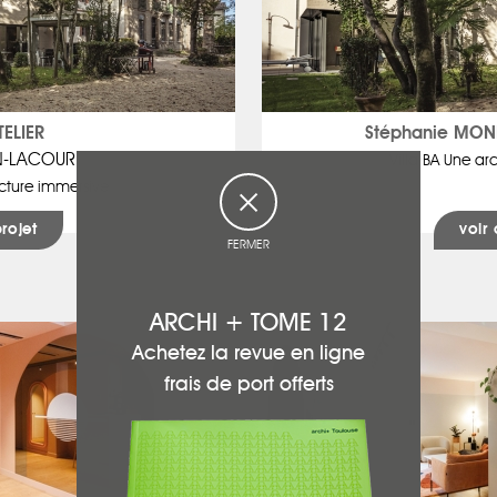
TELIER
Stéphanie MON
N-LACOUR
Villa BA Une ar
ecture immersive
projet
voir 
FERMER
ARCHI + TOME 12
Achetez la revue en ligne
frais de port offerts