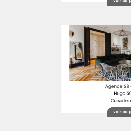
voir ce 
Agence S8 
Hugo S
Casser les 
voir ce 