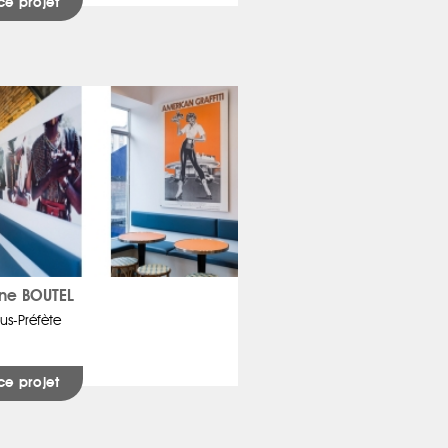
ce projet
ine BOUTEL
us-Préfète
ce projet