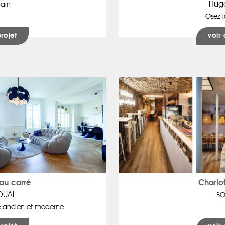
Hug
gain
Osez l
projet
voir 
au carré
Charlo
OUAL
BO
e ancien et moderne