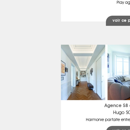
Play a
voir ce 
Agence S8 
Hugo S
Harmonie parfaite entr