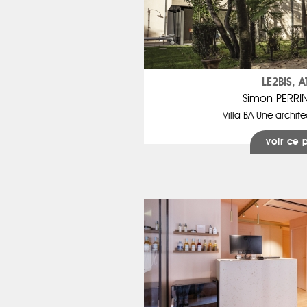
LE2BIS, A
Simon PERRI
Villa BA Une archit
voir ce 