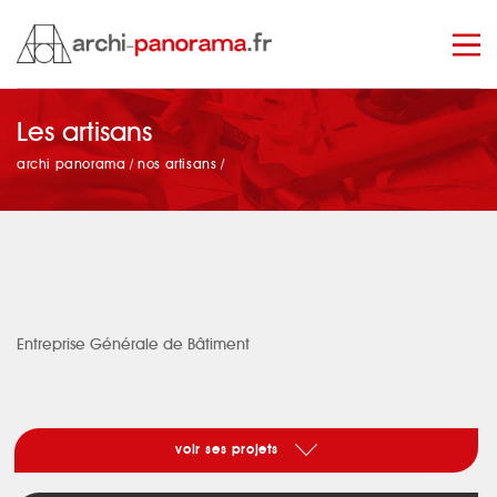
Les artisans
manage_search
archi panorama
/
nos artisans
/
Entreprise Générale de Bâtiment
voir ses projets