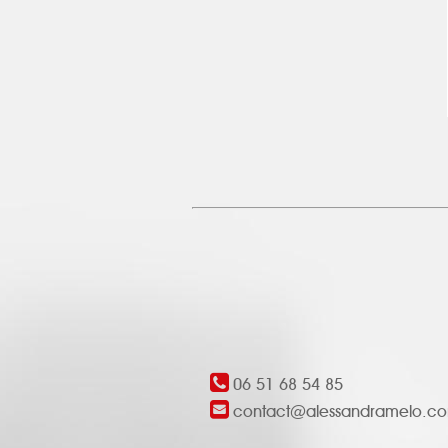
06 51 68 54 85
contact@alessandramelo.c