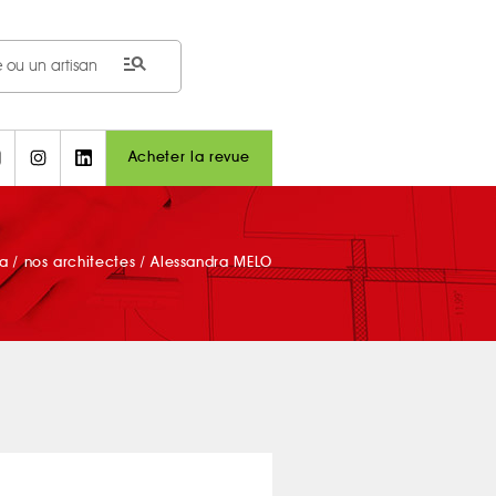
manage_search
Acheter la revue
ma
/
nos architectes
/
Alessandra MELO