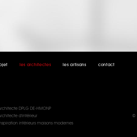
ojet
les architectes
les artisans
contact
Architecte DPLG DE-HMONP
rchitecte d'intérieur
© 
Inspiration intérieurs maisons modernes