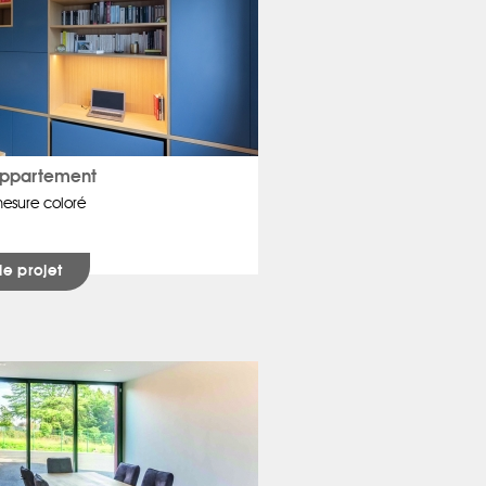
 Appartement
esure coloré
 le projet