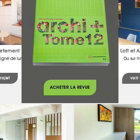
artement
Loft et
igné de lumière
Du sur m
rojet
voir
ACHETER LA REVUE