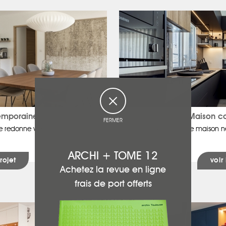
emporaine
Maison c
FERMER
e redonne vie
Quand une maison ne
ARCHI + TOME 12
rojet
voir
Achetez la revue en ligne
frais de port offerts