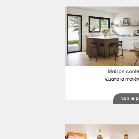
Maison cont
Quand la matièr
voir le p