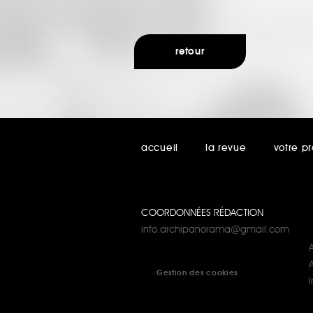
retour
accueil
la revue
votre pr
COORDONNÉES RÉDACTION
info.archipanorama@gmail.com
A
Gestion des cookies