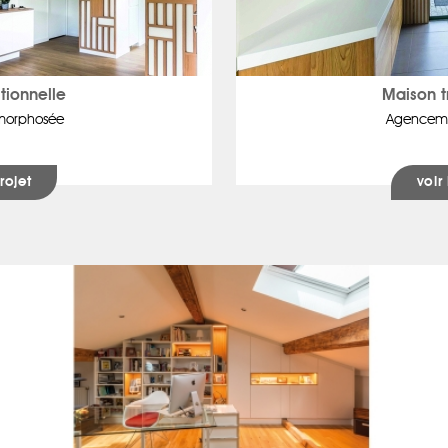
tionnelle
Maison t
morphosée
Agencemen
rojet
voir