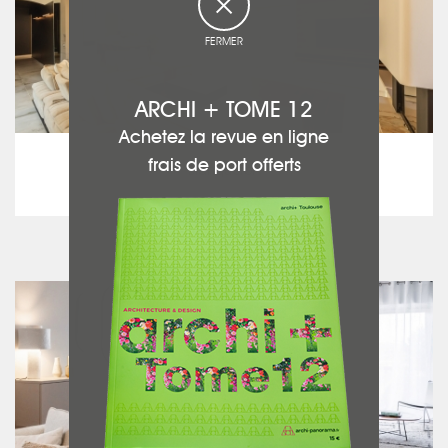
FERMER
ARCHI + TOME 12
Achetez la revue en ligne
Maison traditionnelle
frais de port offerts
Blanquefort
voir le projet