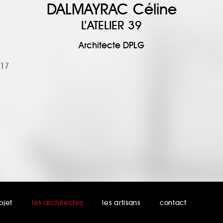
DALMAYRAC Céline
L’ATELIER 39
Architecte DPLG
 17
ojet
les architectes
les artisans
contact