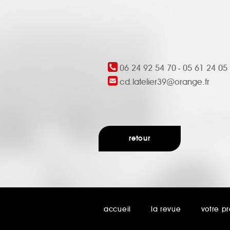
06 24 92 54 70
05 61 24 05
-
cd.latelier39@orange.fr
retour
accueil
la revue
votre pr