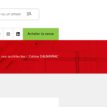
manage_search
Acheter la revue
/
nos architectes
/
Céline DALMAYRAC