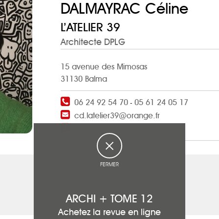
DALMAYRAC Céline
L’ATELIER 39
Architecte DPLG
15 avenue des Mimosas
31130 Balma
06 24 92 54 70
05 61 24 05 17
-
cd.latelier39@orange.fr
https://www.latelier39.fr/
FERMER
ARCHI + TOME 12
Achetez la revue en ligne