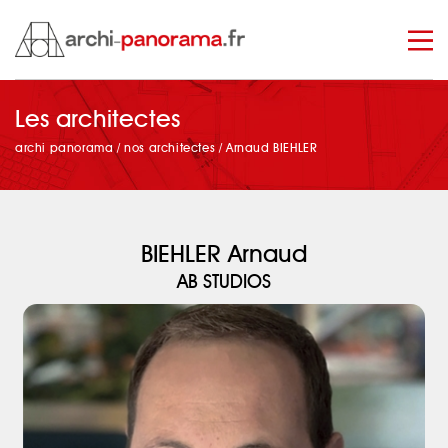
Les architectes
manage_search
archi panorama
/
nos architectes
/
Arnaud BIEHLER
BIEHLER Arnaud
AB STUDIOS