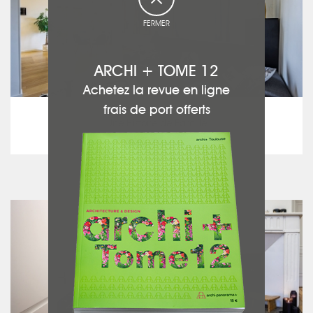
FERMER
ARCHI + TOME 12
Achetez la revue en ligne
frais de port offerts
Maison traditionnelle
Une Histoire de Famille
voir le projet