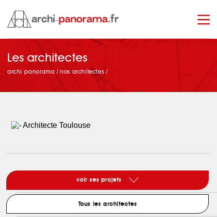
Les architectes
manage_search
archi panorama
/
nos architectes
/
voir ses projets
Tous les architectes