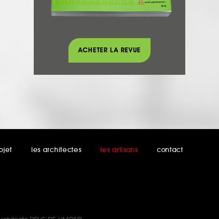
ACHETER LA REVUE
ojet
les architectes
les artisans
contact