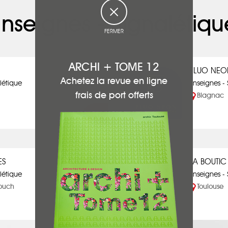
Enseignes - Signalétiqu
FERMER
ARCHI + TOME 12
FLUO NEO
Achetez la revue en ligne
létique
Enseignes -
frais de port offerts
Blagnac
ES
LA BOUTIC 
létique
Enseignes -
Touch
Toulouse