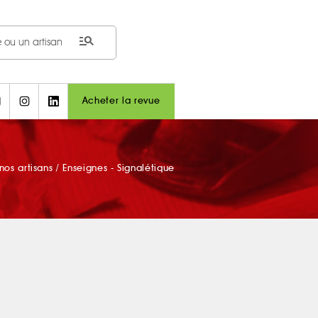
manage_search
Acheter la revue
nos artisans
/
Enseignes - Signalétique