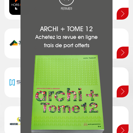
Miroiterie
FERMER
Quint Fonsegrives
ARCHI + TOME 12
3 DECO
Achetez la revue en ligne
Miroiterie
frais de port offerts
Toulouse
STM
Miroiterie
Plaisance du Touch
MIROITERIE DU COMMINGES
Miroiterie
Villeneuve de Rivière