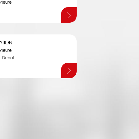
érieure
ATION
érieure
e-Denat