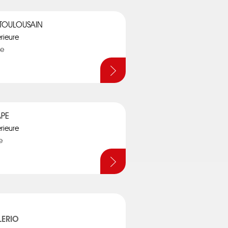
R TOULOUSAIN
érieure
le
APE
érieure
e
LERIO