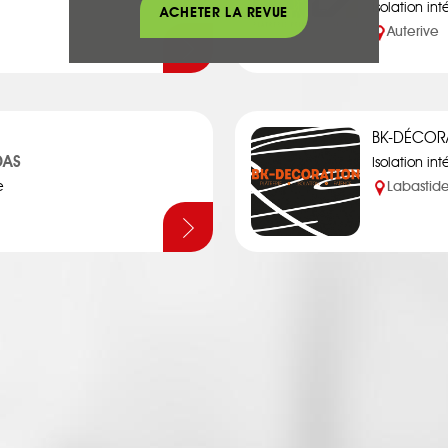
Isolation int
ACHETER LA REVUE
Auterive
BK-DÉCOR
DAS
Isolation int
e
Labastid