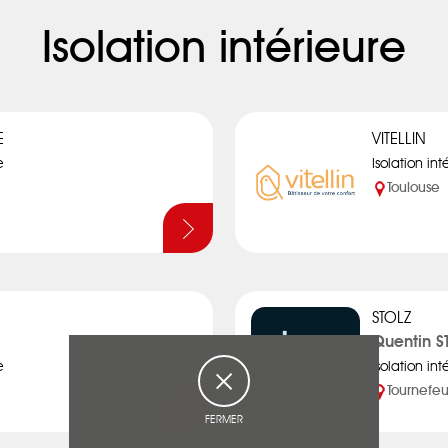
Isolation intérieure
E
VITELLIN
e
Isolation int
Toulouse
STOLZ
Quentin S
e
Isolation int
Tournefeu
FERMER