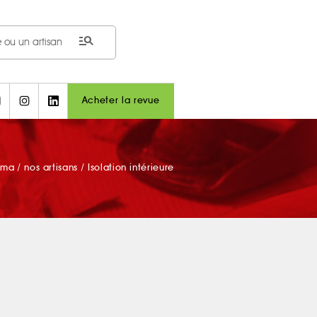
manage_search
Acheter la revue
ama
/
nos artisans
/
Isolation intérieure