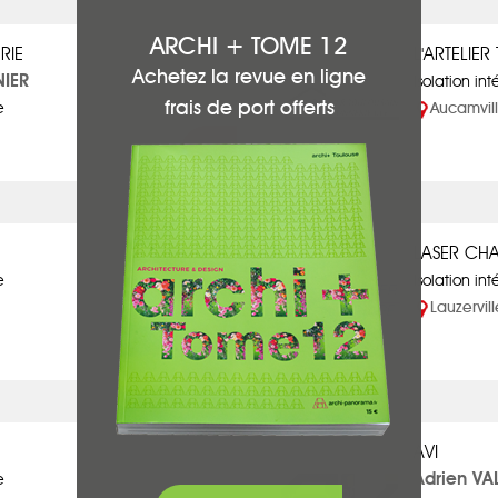
ARCHI + TOME 12
RIE
L'ARTELIE
Achetez la revue en ligne
NIER
Isolation int
frais de port offerts
e
Aucamvil
LASER CH
e
Isolation int
Lauzervill
AVI
Adrien VA
e