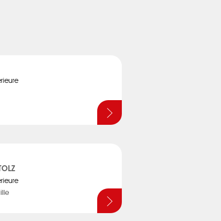
érieure
TOLZ
érieure
ille