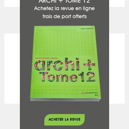
ARCHI + TOME 12
voir la fiche
Achetez la revue en ligne
frais de port offerts
Peinture
BH SOLS
voir la fiche
Sols
ACHETER LA REVUE