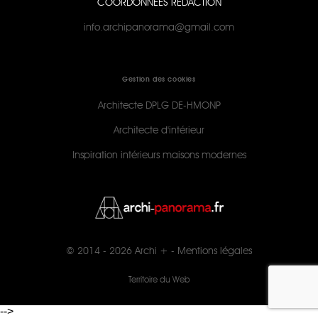
COORDONNÉES RÉDACTION
info.archipanorama@gmail.com
Gestion des cookies
Architecte DPLG DE-HMONP
Architecte d'intérieur
Inspiration intérieurs maisons modernes
© 2014 - 2026
Archi +
-
Mentions légales
Territoire du Web
-->