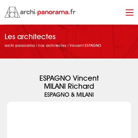
Les architectes
manage_search
archi panorama
/
nos architectes
/
Vincent ESPAGNO
ESPAGNO Vincent
MILANI Richard
ESPAGNO & MILANI