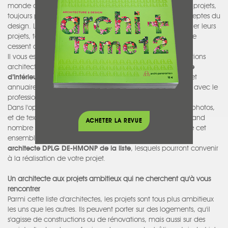
monde de l'architecture ne cesse de se développer et les projets,
toujours plus impressionnants, sont au rendez-vous des adeptes du
design. Les architectes de la liste ont la volonté de partager leurs
projets, toujours plus audacieux, toujours plus grands, et ne
cessent de nous impressionner.
Il vous est possible aujourd'hui de pouvoir profiter de créations
architecturales à travers lesquelles le travail de l'
architecte
d’intérieur
se fait ressentir. Vous pourrez donc profiter de cet
annuaire d'architectes d'intérieur afin de prendre contact avec le
professionnel en cohérence avec votre projet.
Dans l'optique de valoriser leurs créations, par le biais de photos,
et de textes présentant chaque projet, vous retrouverez grand
ACHETER LA REVUE
nombre d'artisans ayant participé à la mise en œuvre. De cet
ensemble, vous pourrez donc sélectionner pour chaque
architecte DPLG DE-HMONP de la liste
, lesquels pourront convenir
à la réalisation de votre projet.
Un architecte aux projets ambitieux qui ne cherchent qu'à vous
rencontrer
Parmi cette liste d'architectes, les projets sont tous plus ambitieux
les uns que les autres. Ils peuvent porter sur des logements, qu'il
s'agisse de constructions ou de rénovations, mais aussi sur des