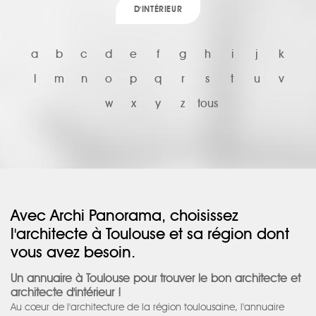
D'INTÉRIEUR
a
b
c
d
e
f
g
h
i
j
k
l
m
n
o
p
q
r
s
t
u
v
w
x
y
z
tous
Avec Archi Panorama, choisissez
l'architecte à Toulouse et sa région dont
vous avez besoin.
Un annuaire à Toulouse pour trouver le bon architecte et
architecte d'intérieur !
Au cœur de l'architecture de la région toulousaine, l'annuaire