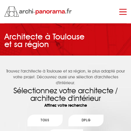
Architecte à Toulouse
manage_search
et sa région
archi panorama
/
nos architectes et architectes d'intérieur
Trouvez l'architecte à Toulouse et sa région, le plus adapté pour
votre projet. Découvrez aussi une sélection d'
architectes
d'intérieur
.
Sélectionnez votre architecte /
architecte d'intérieur
Affinez votre recherche
TOUS
DPLG